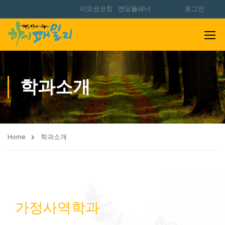
이모션코칭
엔딩플래너
로그인
학과소개
Home
학과소개
가정사역학과