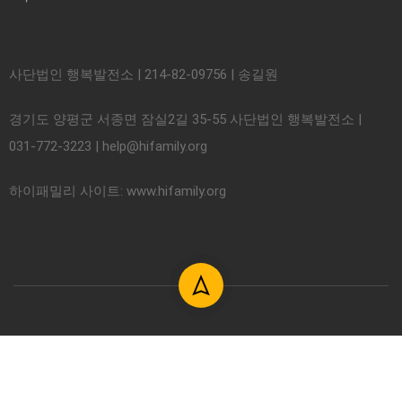
사단법인 행복발전소 | 214-82-09756 | 송길원
경기도 양평군 서종면 잠실2길 35-55 사단법인 행복발전소 |
031-772-3223 | help@hifamily.org
하이패밀리 사이트: www.hifamily.org
© 2018. 사단법인 하이패밀리. All rights reserved.
이용약관
개인정보처리방침 약관