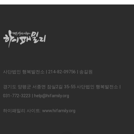
사단법인 행복발전소 | 214-82-09756 | 송길원
경기도 양평군 서종면 잠실2길 35-55 사단법인 행복발전소 |
031-772-3223 | help@hifamily.org
하이패밀리 사이트: www.hifamily.org