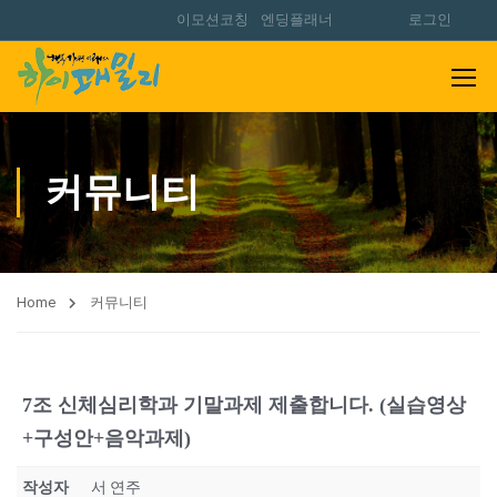
이모션코칭
엔딩플래너
로그인
커뮤니티
Home
커뮤니티
7조 신체심리학과 기말과제 제출합니다. (실습영상
+구성안+음악과제)
작성자
서 연주