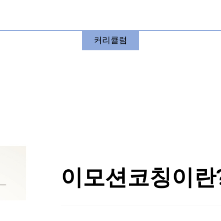
커리큘럼
이모션코칭이란