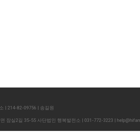
214-82-09756 | 송길원
실2길 35-55 사단법인 행복발전소 | 031-772-3223 | help@hifamil
.hifamily.org