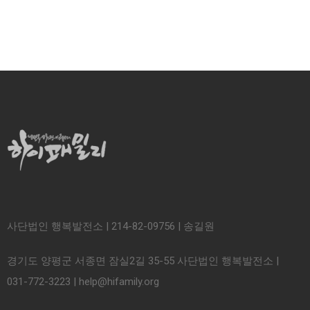
사단법인 행복발전소 | 214-82-09756 | 송길원
경기도 양평군 서종면 잠실2길 35-55 사단법인 행복발전소 |
031-772-3223 | help@hifamily.org