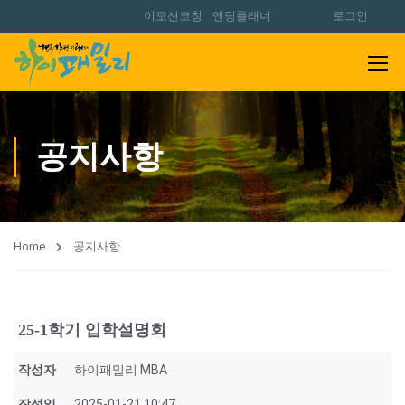
이모션코칭
엔딩플래너
로그인
공지사항
Home
공지사항
25-1학기 입학설명회
작성자
하이패밀리 MBA
작성일
2025-01-21 10:47