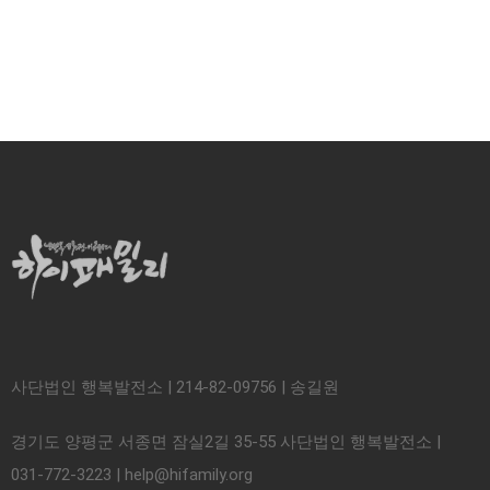
사단법인 행복발전소 | 214-82-09756 | 송길원
경기도 양평군 서종면 잠실2길 35-55 사단법인 행복발전소 |
031-772-3223 | help@hifamily.org