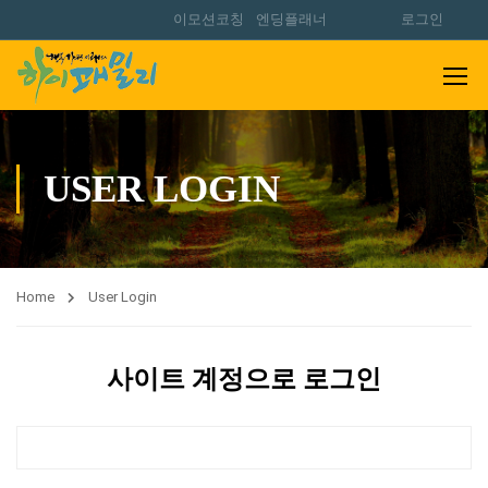
이모션코칭
엔딩플래너
로그인
USER LOGIN
Home
User Login
사이트 계정으로 로그인