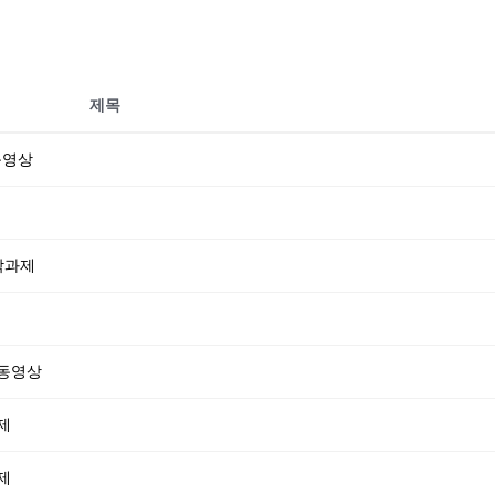
제목
동영상
음악과제
 동영상
제
제