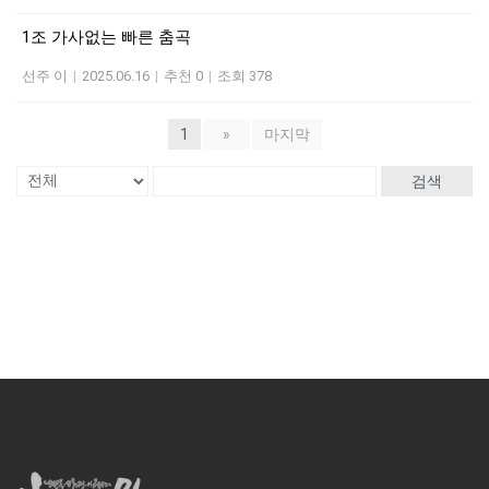
1조 가사없는 빠른 춤곡
선주 이
|
2025.06.16
|
추천 0
|
조회 378
1
»
마지막
검색