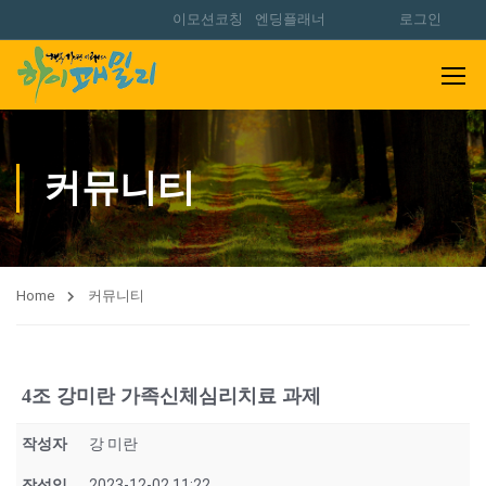
이모션코칭
엔딩플래너
로그인
커뮤니티
Home
커뮤니티
4조 강미란 가족신체심리치료 과제
작성자
강 미란
작성일
2023-12-02 11:22