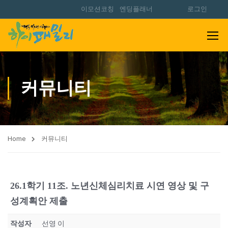
이모션코칭
엔딩플래너
로그인
커뮤니티
Home
커뮤니티
26.1학기 11조. 노년신체심리치료 시연 영상 및 구
성계획안 제출
작성자
선영 이