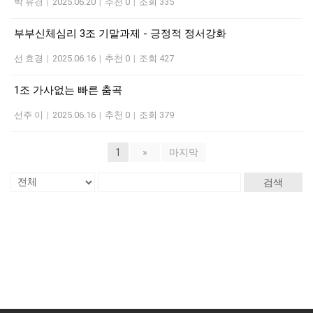
박 유경
|
2025.06.20
|
추천 0
|
조회 335
부부신체심리 3조 기말과제 - 긍정적 정서강화
선 효경
|
2025.06.16
|
추천 0
|
조회 427
1조 가사없는 빠른 춤곡
선주 이
|
2025.06.16
|
추천 0
|
조회 379
1
»
마지막
검색