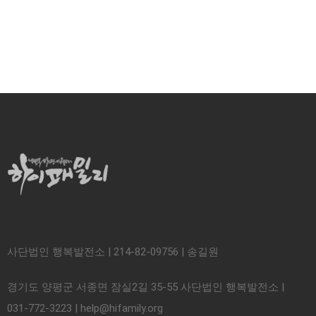
사단법인 행복발전소 | 214-82-09756 | 송길원
경기도 양평군 서종면 잠실2길 35-55 사단법인 행복발전소 |
031-772-3223 | help@hifamily.org