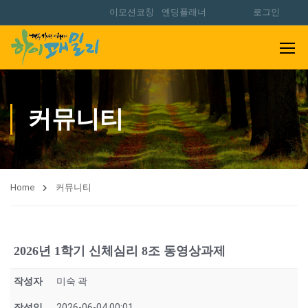
이모션코칭
엔딩플래너
로그인
커뮤니티
Home
커뮤니티
2026년 1학기 신체심리 8조 동영상과제
작성자
미숙 곽
작성일
2026-06-04 00:01