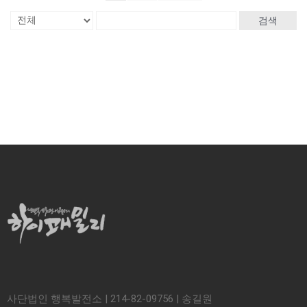
검색
사단법인 행복발전소 | 214-82-09756 | 송길원