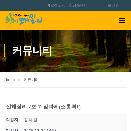
이모션코칭
엔딩플래너
로그인
커뮤니티
Home
커뮤니티
신체심리 2조 기말과제(소통력1)
작성자
정화 김
작성일
2025-11-29 14:53