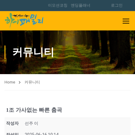
이모션코칭
엔딩플래너
로그인
커뮤니티
Home
커뮤니티
1조 가사없는 빠른 춤곡
작성자
선주 이
작성일
2025-06-16 10:14