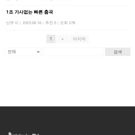
1조 가사없는 빠른 춤곡
선주 이
|
2025.06.16
|
추천 0
|
조회 378
1
»
마지막
검색