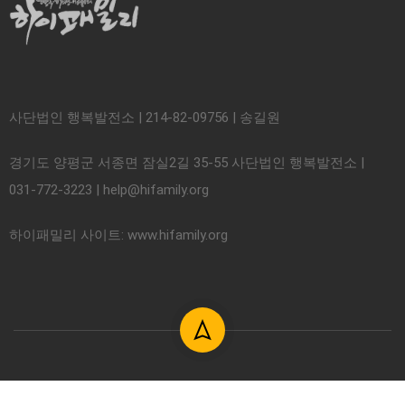
사단법인 행복발전소 | 214-82-09756 | 송길원
경기도 양평군 서종면 잠실2길 35-55 사단법인 행복발전소 |
031-772-3223 | help@hifamily.org
하이패밀리 사이트: www.hifamily.org
© 2018. 사단법인 하이패밀리. All rights reserved.