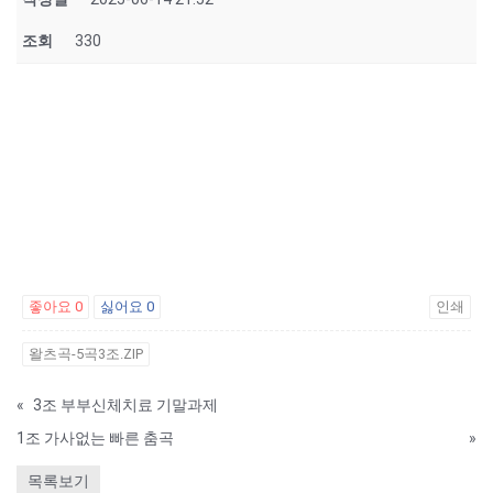
조회
330
좋아요
0
싫어요
0
인쇄
왈츠곡-5곡3조.ZIP
«
3조 부부신체치료 기말과제
1조 가사없는 빠른 춤곡
»
목록보기