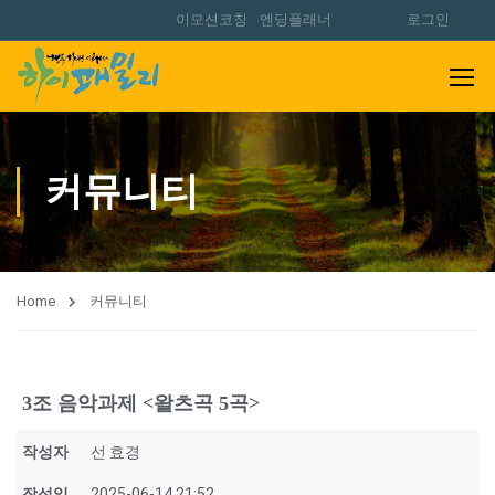
이모션코칭
엔딩플래너
로그인
커뮤니티
Home
커뮤니티
3조 음악과제 <왈츠곡 5곡>
작성자
선 효경
작성일
2025-06-14 21:52