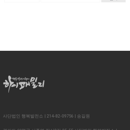
사단법인 행복발전소 | 214-82-09756 | 송길원