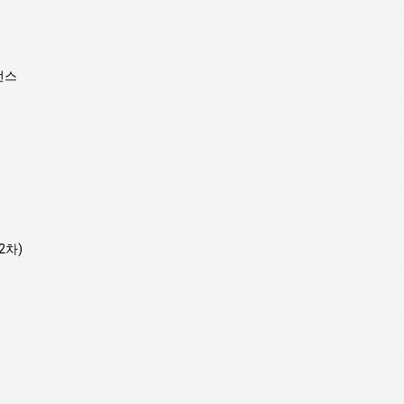
런스
2차)