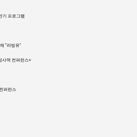
상반기 프로그램
제 "러빙유"
가정사역 컨퍼런스>
 컨퍼런스