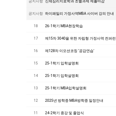
공지사항
신체심리치료학과 조별과제 제출마감
공지사항
하이패밀리 가정사역MBA 사이버 강의 안내
18
26-1학기 MBA현장학습
17
제15차 3040을 위한 자립형 가정사역 컨퍼
16
제128차 이모션코칭 '공감연습'
15
25-1학기 입학설명회
14
25-1학기 입학설명회
13
25-1학기 MBA입학설명회
12
2025년 방학중 MBA방학중 일정안내
11
24-2학기 종강 및 졸업식