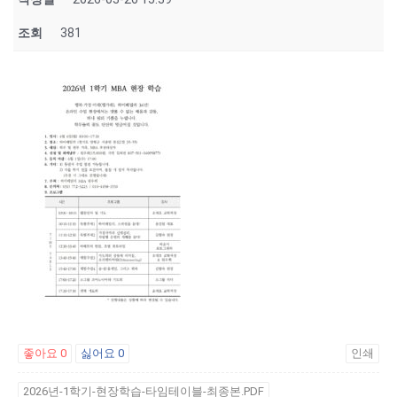
조회
381
좋아요
0
싫어요
0
인쇄
2026년-1학기-현장학습-타임테이블-최종본.PDF