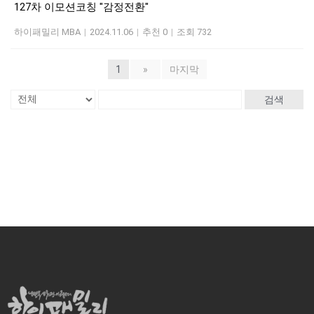
127차 이모션코칭 "감정전환"
하이패밀리 MBA
|
2024.11.06
|
추천 0
|
조회 732
1
»
마지막
검색