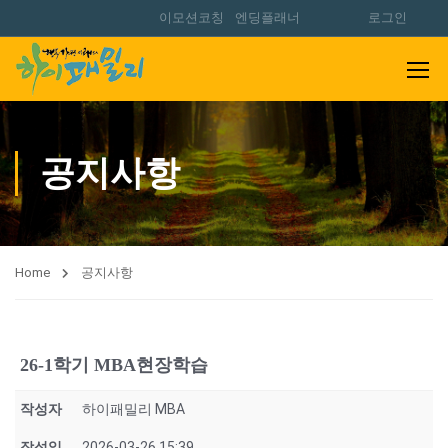
이모션코칭
엔딩플래너
로그인
공지사항
Home
공지사항
26-1학기 MBA현장학습
작성자
하이패밀리 MBA
작성일
2026-03-26 15:39