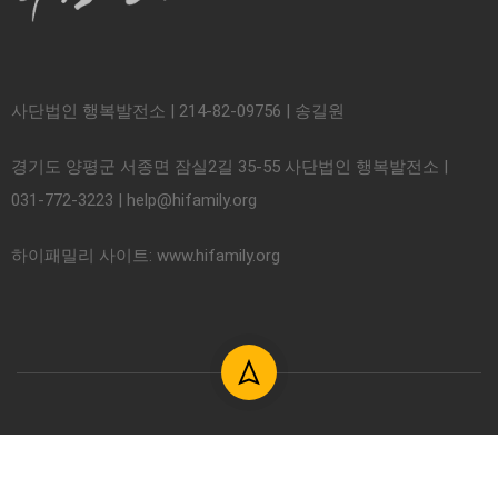
사단법인 행복발전소 | 214-82-09756 | 송길원
경기도 양평군 서종면 잠실2길 35-55 사단법인 행복발전소 |
031-772-3223 | help@hifamily.org
하이패밀리 사이트: www.hifamily.org
© 2018. 사단법인 하이패밀리. All rights reserved.
이용약관
개인정보처리방침 약관