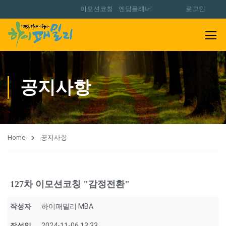
이모션코칭
엔딩플래너
로그인
공지사항
Home
공지사항
127차 이모션코칭 "감정전환"
작성자
하이패밀리 MBA
작성일
2024-11-06 13:33