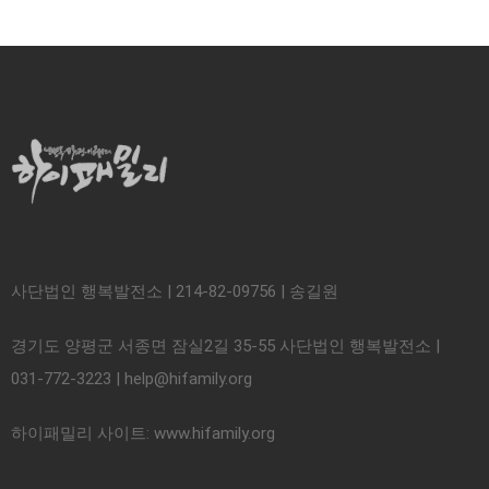
사단법인 행복발전소 | 214-82-09756 | 송길원
경기도 양평군 서종면 잠실2길 35-55 사단법인 행복발전소 |
031-772-3223 | help@hifamily.org
하이패밀리 사이트: www.hifamily.org